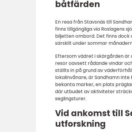
båtfärden
En resa från Stavsnäs till Sandh
finns tillgängliga via Roslagens sj
biljetten ombord. Det finns dock 
särskilt under sommar månaderna
Eftersom vädret i skärgården är 
resor oavsett rådande vindar och v
ställts in på grund av väderförhål
lokalinvånare, är Sandhamn inte b
bekanta marker, en plats präglad
där utbudet av aktiviteter sträck
seglingsturer.
Vid ankomst till 
utforskning