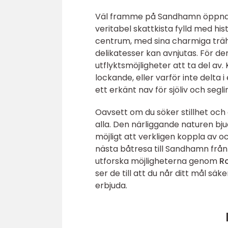
Väl framme på Sandhamn öppnar si
veritabel skattkista fylld med 
centrum, med sina charmiga trähu
delikatesser kan avnjutas. För d
utflyktsmöjligheter att ta del a
lockande, eller varför inte delta
ett erkänt nav för sjöliv och seglin
Oavsett om du söker stillhet och 
alla. Den närliggande naturen bjud
möjligt att verkligen koppla av oc
nästa båtresa till Sandhamn frå
utforska möjligheterna genom
Ro
ser de till att du når ditt mål s
erbjuda.