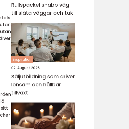
Rullspackel snabb väg
till släta väggar och tak
ntals
 utan
 utan
liver
inspiration
02. August 2026
Säljutbildning som driver
lönsam och hållbar
tillväxt
ården
lå
sitt
ycker