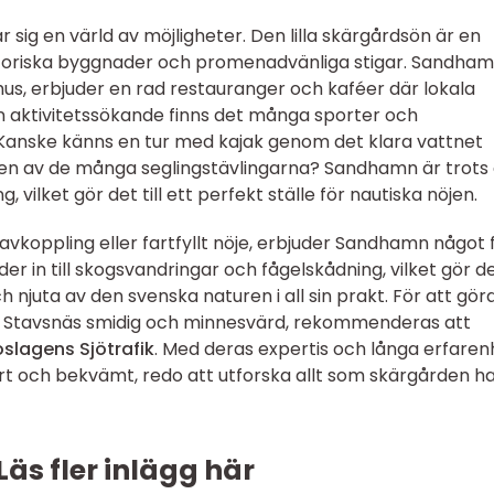
g en värld av möjligheter. Den lilla skärgårdsön är en
historiska byggnader och promenadvänliga stigar. Sandha
s, erbjuder en rad restauranger och kaféer där lokala
en aktivitetssökande finns det många sporter och
v. Kanske känns en tur med kajak genom det klara vattnet
 i en av de många seglingstävlingarna? Sandhamn är trots 
g, vilket gör det till ett perfekt ställe för nautiska nöjen.
avkoppling eller fartfyllt nöje, erbjuder Sandhamn något 
er in till skogsvandringar och fågelskådning, vilket gör d
h njuta av den svenska naturen i all sin prakt. För att göra
n Stavsnäs smidig och minnesvärd, rekommenderas att
slagens Sjötrafik
. Med deras expertis och långa erfaren
äkert och bekvämt, redo att utforska allt som skärgården ha
Läs fler inlägg här