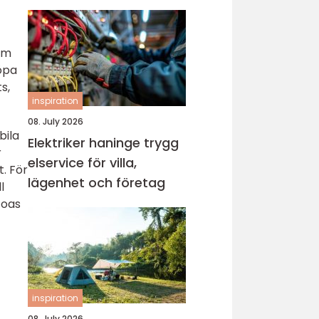
som
köpa
s,
inspiration
08. July 2026
bila
Elektriker haninge trygg
r
elservice för villa,
t. För
lägenhet och företag
l
 oas
inspiration
08. July 2026