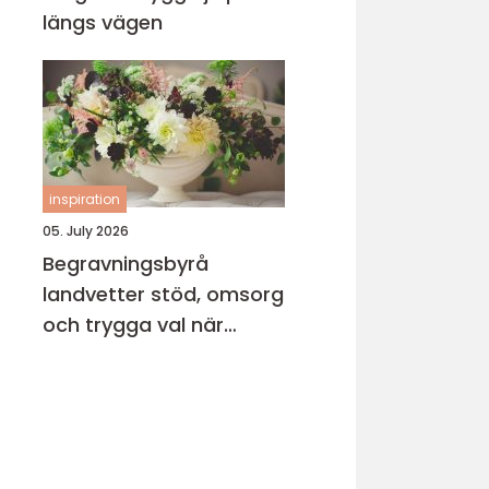
längs vägen
inspiration
05. July 2026
Begravningsbyrå
landvetter stöd, omsorg
och trygga val när
någon gått bort