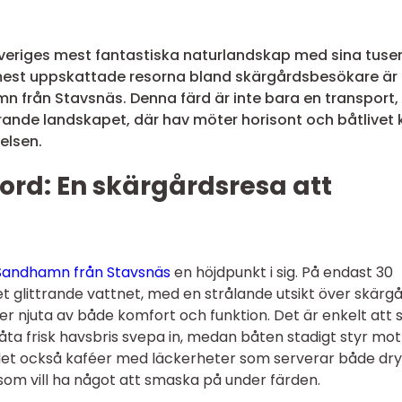
veriges mest fantastiska naturlandskap med sina tuse
 mest uppskattade resorna bland skärgårdsbesökare är
n från Stavsnäs. Denna färd är inte bara en transport,
ande landskapet, där hav möter horisont och båtlivet k
elsen.
rd: En skärgårdsresa att
 Sandhamn från Stavsnäs
en höjdpunkt i sig. På endast 30
t glittrande vattnet, med en strålande utsikt över skärg
 njuta av både komfort och funktion. Det är enkelt att s
låta frisk havsbris svepa in, medan båten stadigt styr mot 
 det också kaféer med läckerheter som serverar både dr
 som vill ha något att smaska på under färden.