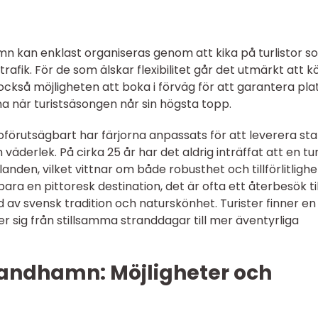
amn kan enklast organiseras genom att kika på turlistor 
ötrafik. För de som älskar flexibilitet går det utmärkt att 
också möjligheten att boka i förväg för att garantera plat
 när turistsäsongen når sin högsta topp.
oförutsägbart har färjorna anpassats för att leverera sta
äderlek. På cirka 25 år har det aldrig inträffat att en tu
landen, vilket vittnar om både robusthet och tillförlitlighe
ara en pittoresk destination, det är ofta ett återbesök til
 av svensk tradition och naturskönhet. Turister finner en
er sig från stillsamma stranddagar till mer äventyrliga
Sandhamn: Möjligheter och