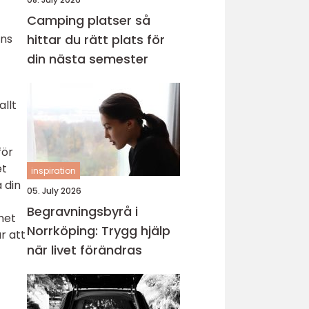
Camping platser så
hittar du rätt plats för
mns
din nästa semester
allt
för
et
inspiration
 din
05. July 2026
Begravningsbyrå i
het
Norrköping: Trygg hjälp
r att
när livet förändras