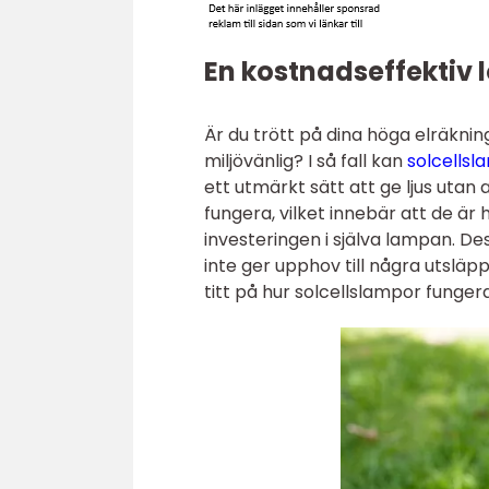
En kostnadseffektiv 
Är du trött på dina höga elräknin
miljövänlig? I så fall kan
solcellsl
ett utmärkt sätt att ge ljus utan a
fungera, vilket innebär att de är h
investeringen i själva lampan. D
inte ger upphov till några utsläpp
titt på hur solcellslampor funge