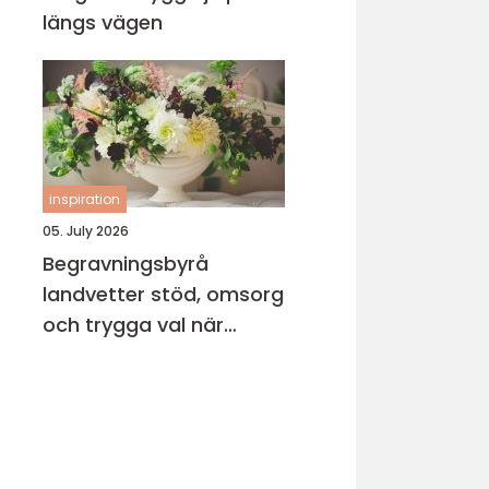
längs vägen
inspiration
05. July 2026
Begravningsbyrå
landvetter stöd, omsorg
och trygga val när
någon gått bort