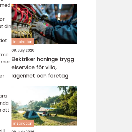
a med
por
t din
 det
inspiration
08. July 2026
rme.
Elektriker haninge trygg
ormer
elservice för villa,
n
lägenhet och företag
er
ara
ända
s att
inspiration
ill
08. July 2026