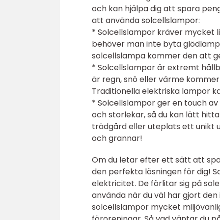
och kan hjälpa dig att spara pen
att använda solcellslampor:
* Solcellslampor kräver mycket lit
behöver man inte byta glödlampor 
solcellslampa kommer den att ge d
* Solcellslampor är extremt håll
är regn, snö eller värme kommer 
Traditionella elektriska lampor 
* Solcellslampor ger en touch av 
och storlekar, så du kan lätt hit
trädgård eller uteplats ett uni
och grannar!
Om du letar efter ett sätt att s
den perfekta lösningen för dig! S
elektricitet. De förlitar sig på sol
använda när du väl har gjort den 
solcellslampor mycket miljövänlig
föroreningar. Så vad väntar du p