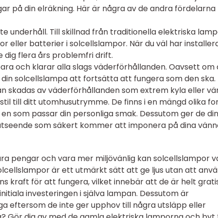
gar på din elräkning. Här är några av de andra fördelarn
e underhåll. Till skillnad från traditionella elektriska lam
eller batterier i solcellslampor. När du väl har installera
ig flera års problemfri drift.
bara och klarar alla slags väderförhållanden. Oavsett om
din solcellslampa att fortsätta att fungera som den ska.
kan skadas av väderförhållanden som extrem kyla eller vä
stil till ditt utomhusutrymme. De finns i en mängd olika f
ta en som passar din personliga smak. Dessutom ger de di
kt utseende som säkert kommer att imponera på dina vänn
para pengar och vara mer miljövänlig kan solcellslampor v
olcellslampor är ett utmärkt sätt att ge ljus utan att anv
ens kraft för att fungera, vilket innebär att de är helt grati
initiala investeringen i själva lampan. Dessutom är
a eftersom de inte ger upphov till några utsläpp eller
å? Gör dig av med de gamla elektriska lamporna och byt t