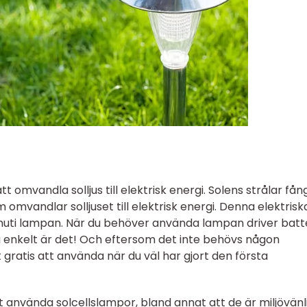
 omvandla solljus till elektrisk energi. Solens strålar fån
mvandlar solljuset till elektrisk energi. Denna elektrisk
 inuti lampan. När du behöver använda lampan driver batt
å enkelt är det! Och eftersom det inte behövs någon
t gratis att använda när du väl har gjort den första
 använda solcellslampor, bland annat att de är miljövänl