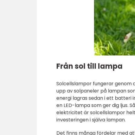
Från sol till lampa
Solcellslampor fungerar genom att
upp av solpaneler på lampan som o
energi lagras sedan i ett batteri
en LED-lampa som ger dig ljus. S
elektricitet är solcellslampor hel
investeringen i själva lampan.
Det finns många fördelar med att