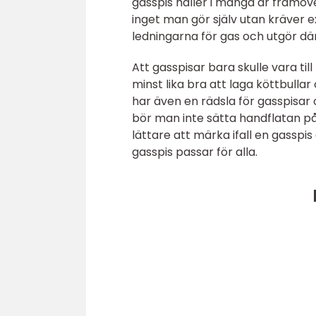
gasspis håller i många år framöver
inget man gör själv utan kräver
ledningarna för gas och utgör där
Att gasspisar bara skulle vara ti
minst lika bra att laga köttbul
har även en rädsla för gasspisar o
bör man inte sätta handflatan på p
lättare att märka ifall en gasspi
gasspis passar för alla.