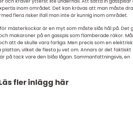
 och kräver ytterst lite underhåll. Att sätta in gasspisar 
 expertis inom området. Det kan krävas att man måste dr
med flera risker ifall man inte är kunnig inom området.
ll för mästerkockar är en myt som måste slås hål på. Det 
lar och makaroner på en gasspis som flamberade räkor. M
ch att de skulle vara farliga. Men precis som en elektrisk
lattan, vilket de flesta ju vet om. Annars är det faktiskt
s är på tack vare den blåa lågan. Sammanfattningsvis, en
Läs fler inlägg här