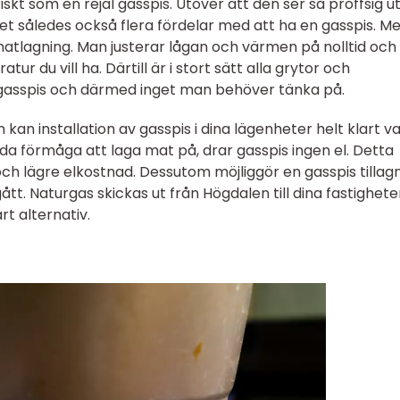
skt som en rejäl gasspis. Utöver att den ser så proffsig u
det således också flera fördelar med att ha en gasspis. M
 matlagning. Man justerar lågan och värmen på nolltid och
 du vill ha. Därtill är i stort sätt alla grytor och
asspis och därmed inget man behöver tänka på.
kan installation av gasspis i dina lägenheter helt klart v
da förmåga att laga mat på, drar gasspis ingen el. Detta
 och lägre elkostnad. Dessutom möjliggör en gasspis tillag
. Naturgas skickas ut från Högdalen till dina fastigheter
t alternativ.