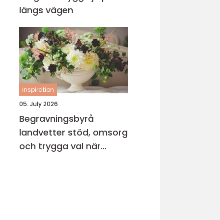
längs vägen
inspiration
05. July 2026
Begravningsbyrå
landvetter stöd, omsorg
och trygga val när
någon gått bort