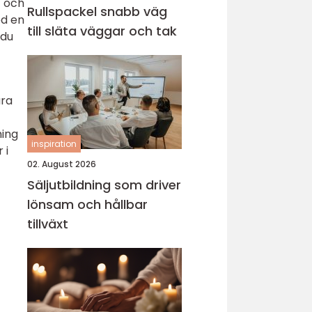
t och
Rullspackel snabb väg
ed en
till släta väggar och tak
 du
ara
ning
inspiration
 i
02. August 2026
Säljutbildning som driver
lönsam och hållbar
tillväxt