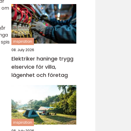
är
a om
går
ånga
 spis
inspiration
08. July 2026
Elektriker haninge trygg
elservice för villa,
lägenhet och företag
inspiration
08. July 2026