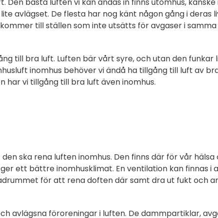
ft. Den bästa luften vi kan andas in finns utomhus, kanske 
lite avlägset. De flesta har nog känt någon gång i deras li
n kommer till ställen som inte utsätts för avgaser i samma
ng till bra luft. Luften bär vårt syre, och utan den funkar l
mhusluft inomhus behöver vi ändå ha tillgång till luft av br
n har vi tillgång till bra luft även inomhus.
t den ska rena luften inomhus. Den finns där för vår hälsa
ger ett bättre inomhusklimat. En ventilation kan finnas i a
i badrummet för att rena doften där samt dra ut fukt och a
 och avlägsna föroreningar i luften. De dammpartiklar, av