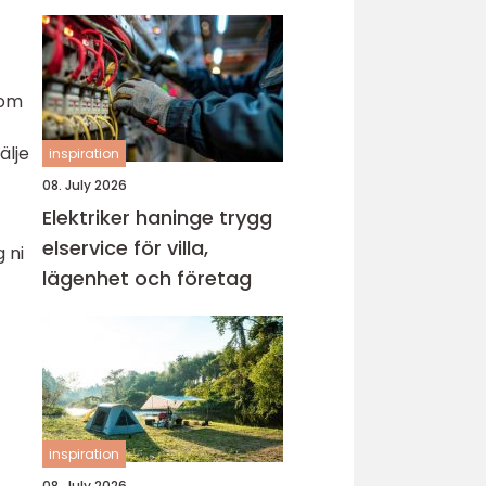
som
älje
inspiration
08. July 2026
Elektriker haninge trygg
elservice för villa,
 ni
lägenhet och företag
inspiration
08. July 2026