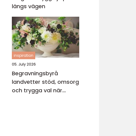
längs vägen
inspiration
05. July 2026
Begravningsbyrå
landvetter stöd, omsorg
och trygga val när
någon gått bort