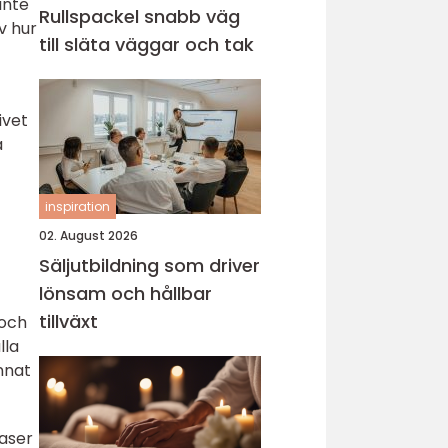
inte
Rullspackel snabb väg
v hur
till släta väggar och tak
ivet
a
inspiration
02. August 2026
Säljutbildning som driver
lönsam och hållbar
tillväxt
 och
lla
nnat
gaser