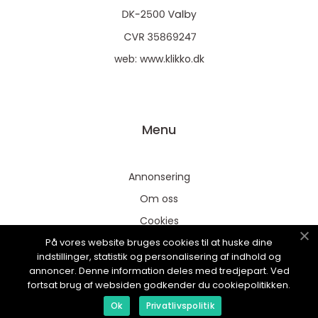
web:
www.klikko.dk
Menu
Annonsering
Om oss
Cookies
På vores website bruges cookies til at huske dine
Kontakta oss
indstillinger, statistik og personalisering af indhold og
Sitemap
annoncer. Denne information deles med tredjepart. Ved
fortsat brug af websiden godkender du cookiepolitikken.
Ok
Privatlivspolitik