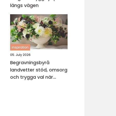
längs vägen
inspiration
05. July 2026
Begravningsbyrå
landvetter stöd, omsorg
och trygga val när
någon gått bort