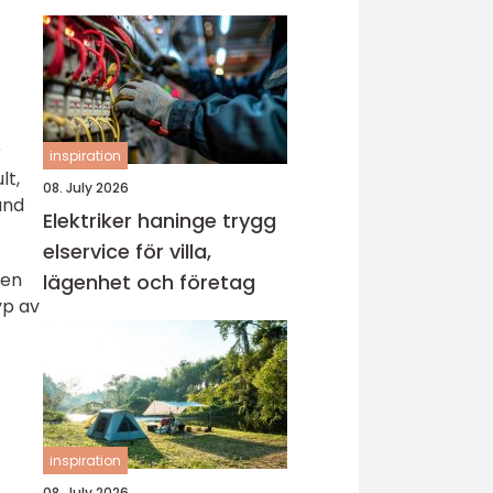
r
inspiration
lt,
08. July 2026
and
Elektriker haninge trygg
elservice för villa,
 en
lägenhet och företag
yp av
inspiration
08. July 2026