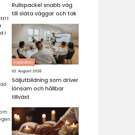
Rullspackel snabb väg
till släta väggar och tak
t! I
r
d i
inspiration
02. August 2026
Säljutbildning som driver
rad
lönsam och hållbar
tillväxt
 som
tygen