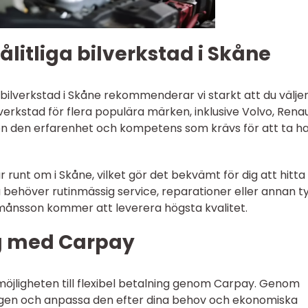
ålitliga bilverkstad i Skåne
ig bilverkstad i Skåne rekommenderar vi starkt att du välje
erkstad för flera populära märken, inklusive Volvo, Renau
on den erfarenhet och kompetens som krävs för att ta h
 runt om i Skåne, vilket gör det bekvämt för dig att hitta
 behöver rutinmässig service, reparationer eller annan t
ilmånsson kommer att leverera högsta kvalitet.
ng med Carpay
öjligheten till flexibel betalning genom Carpay. Genom
ngen och anpassa den efter dina behov och ekonomiska