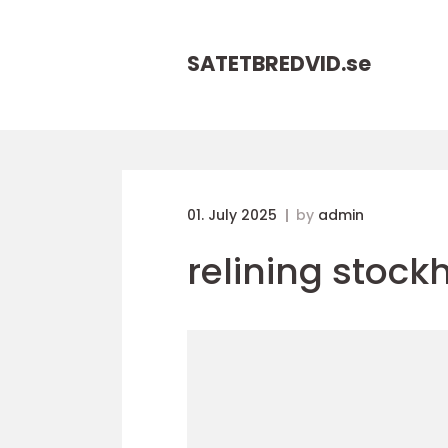
SATETBREDVID.
se
01. July 2025
by
admin
relining stoc