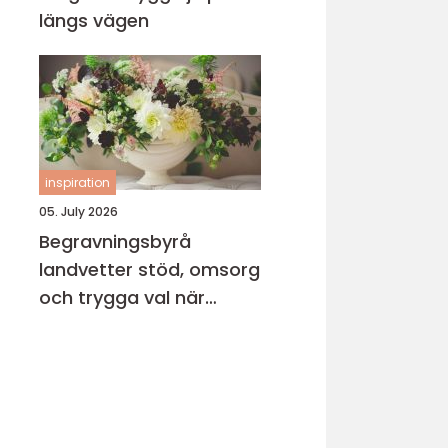
längs vägen
inspiration
05. July 2026
Begravningsbyrå
landvetter stöd, omsorg
och trygga val när
någon gått bort