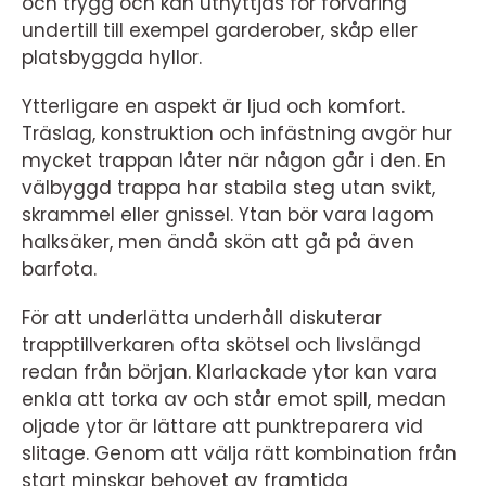
och trygg och kan utnyttjas för förvaring
undertill till exempel garderober, skåp eller
platsbyggda hyllor.
Ytterligare en aspekt är ljud och komfort.
Träslag, konstruktion och infästning avgör hur
mycket trappan låter när någon går i den. En
välbyggd trappa har stabila steg utan svikt,
skrammel eller gnissel. Ytan bör vara lagom
halksäker, men ändå skön att gå på även
barfota.
För att underlätta underhåll diskuterar
trapptillverkaren ofta skötsel och livslängd
redan från början. Klarlackade ytor kan vara
enkla att torka av och står emot spill, medan
oljade ytor är lättare att punktreparera vid
slitage. Genom att välja rätt kombination från
start minskar behovet av framtida