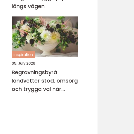
längs vägen
inspiration
05. July 2026
Begravningsbyrå
landvetter stöd, omsorg
och trygga val när
någon gått bort