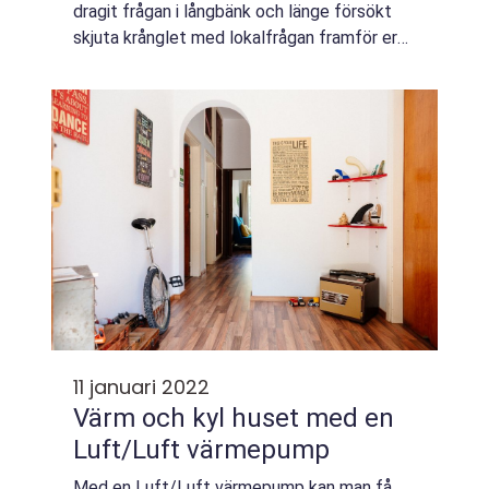
dragit frågan i långbänk och länge försökt
skjuta krånglet med lokalfrågan framför er?
Sluta med det. Det kan vara bekymmersamt,
men det behöver det inte vara. Det...
11 januari 2022
Värm och kyl huset med en
Luft/Luft värmepump
Med en Luft/Luft värmepump kan man få