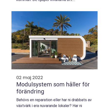
upprätthålla sin munhälsa och de kan också
hjälpa till med andra problem som har med
tänder och...
02 maj 2022
Modulsystem som håller för
förändring
Behövs en reparation eller har ni drabbats av
växtvärk i era nuvarande lokaler? Har ni