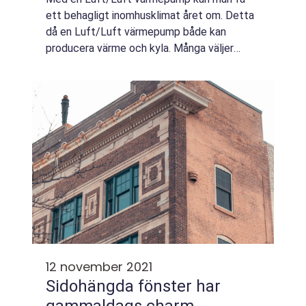
ett behagligt inomhusklimat året om. Detta
då en Luft/Luft värmepump både kan
producera värme och kyla. Många väljer
därför att installera en Luft/Luft
värmepump i fritidshuset. Men för den som
värmer sitt hus me...
12 november 2021
Sidohängda fönster har