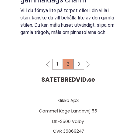
gammaldags charm
Vill du förnya lite på torpet eller i din villa i
stan, kanske du vill behålla lite av den gamla
stilen. Du kan måla huset utvändigt, slipa om
gamla trägolv, måla om pinnstolarna och
skaffa nya och moderna sidohängda fönster.
Dina nya fönster är fort...
1
2
3
SATETBREDVID.
se