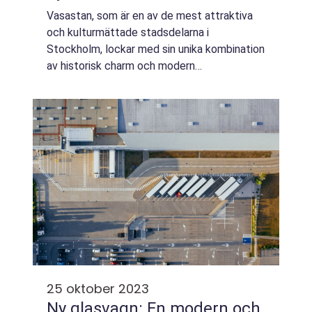
Vasastan, som är en av de mest attraktiva
och kulturmättade stadsdelarna i
Stockholm, lockar med sin unika kombination
av historisk charm och modern
bekvämlighet. Om du står inför en
bostadsaffär i detta område, vare sig det
gäller köp eller försäljn...
25 oktober 2023
Ny glasvagn: En modern och